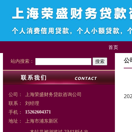
首页
公
站内搜索：
公司：
上海荣盛财务贷款咨询公司
20
联系：
刘经理
手机：
15262604371
地址：
上海市浦东新区
本站共被浏览过 2341854 次