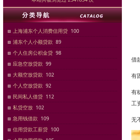
上海浦东个人消费信用贷
100
浦东个人小额贷款
89
个人住房公积金贷
98
借
应急空放贷款
99
大额空放贷款
102
有
个人空放贷款
92
有
民间私人借贷
112
工
私贷空放
102
急用钱借款
109
无
信用贷款工薪贷
100