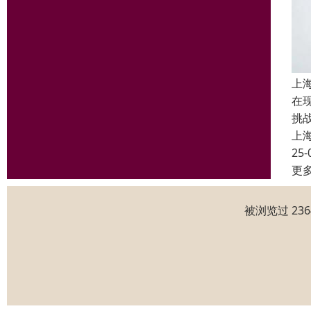
上
在
挑
上
25-
更
被浏览过 23