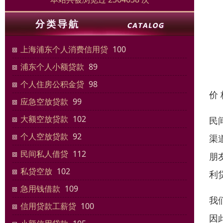
上海浦东个人消费信用贷
100
浦东个人小额贷款
89
个人住房公积金贷
98
价
应急空放贷款
99
大额空放贷款
102
民
个人空放贷款
92
渠
民间私人借贷
112
朋
私贷空放
102
利
急用钱借款
109
我
信用贷款工薪贷
100
因