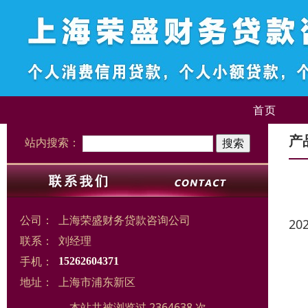
首页
产
站内搜索：
公司：
上海荣盛财务贷款咨询公司
20
联系：
刘经理
手机：
15262604371
地址：
上海市浦东新区
本站共被浏览过 2364638 次