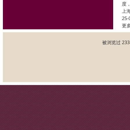
度
上
25-
更
被浏览过 23