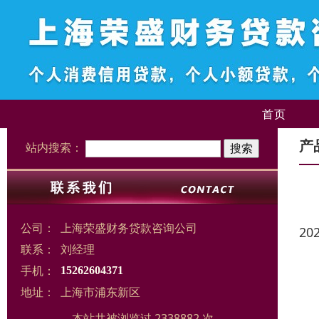
首页
产
站内搜索：
公司：
上海荣盛财务贷款咨询公司
20
联系：
刘经理
手机：
15262604371
地址：
上海市浦东新区
本站共被浏览过 2338882 次