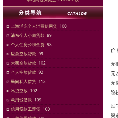
上海浦东个人消费信用贷
100
浦东个人小额贷款
89
个人住房公积金贷
98
价
应急空放贷款
99
大额空放贷款
102
无
个人空放贷款
92
元
民间私人借贷
112
无
私贷空放
102
险
急用钱借款
109
民
信用贷款工薪贷
100
渠