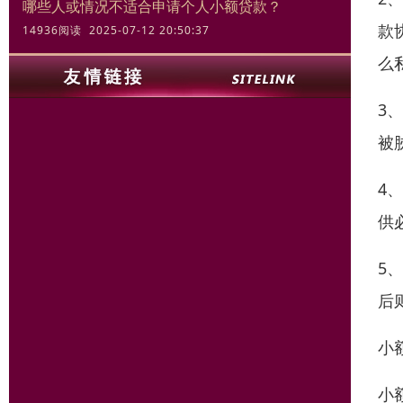
哪些人或情况不适合申请个人小额贷款？
款
14936阅读 2025-07-12 20:50:37
么
3
被
4
供
5
后
小
小