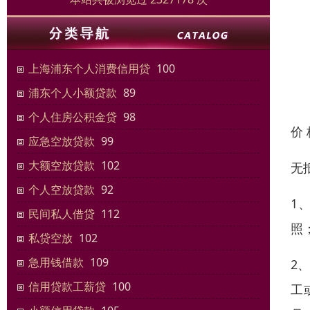
上海浦东个人消费信用贷
100
浦东个人小额贷款
89
个人住房公积金贷
98
价
应急空放贷款
99
大额空放贷款
102
无
个人空放贷款
92
1
民间私人借贷
112
照
私贷空放
102
急用钱借款
109
2
信用贷款工薪贷
100
工