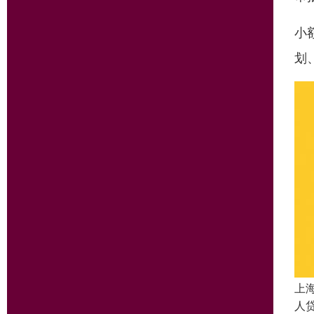
小
划
上
人