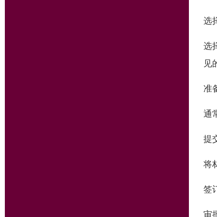
选
选
见
准
通
提
将
签
审